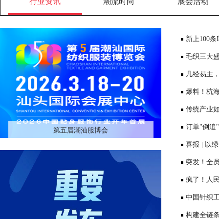
行业资讯
潮流时尚
展会活动
新上100
新材料项目
毛织三大盛
领产业价值
几经易主，
美元债务
爆料！杭海
底跑去哪了
传统产业
订单"倒追
第五届潮汕服博会
饽饽"
喜报 | 
WFFTZ全
突发！全员
放假至明年
疯了！人
遭更大挑战
中国针织
八届理事会
构建全链条