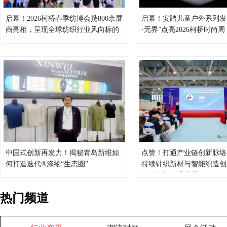
启幕！2026柯桥春季纺博会携800余展
启幕！安踏儿童户外系列发
商亮相，呈现全球纺织行业风向标的
·无界”点亮2026柯桥时尚
硬核实力
中国式创新再发力！揭秘青岛新维如
点赞！打通产业链创新脉络
何打造迭代®涤纶“生态圈”
持续针织新材与智能织造创
坛在柯桥圆满落幕
热门频道