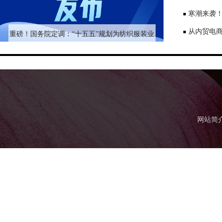
码
寒潮来袭！
58万？
从内贸电
重磅！国务院定调：“十五五”规划为纺织服装业
稳定发展送上定心丸
篇章
网站简