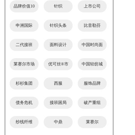
品牌价值10
针织
上市公司
强
申洲国际
针织头条
比音勒芬
二代接班
面料设计
中国时尚面
料设计大赛
莱赛尔市场
优可丝®市
中国轻纺城
应用奖
场应用奖
创新产品单
杉杉集团
西服
服饰品牌
项奖
债务危机
接班困局
破产重组
纱线纤维
中鼎
莱赛尔