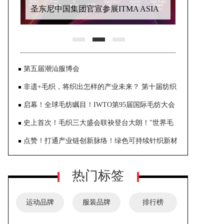
圣东尼中国集团官宣参展ITMA ASIA
2026！
第五届潮汕服博会
非遗+毛织，将织出怎样的产业未来？ 第十届纺织
非物质文化遗产大会在东莞大朗启幕
启幕！全球毛纺瞩目！IWTO第95届国际毛纺大会
齐聚大朗共探全球产业合作之路
史上首次！毛织三大盛会联袂登台大朗！"世界毛
织之都"奏响产业发展强音
点赞！打通产业链创新脉络！绿色可持续针织新材
与智能织造创新应用论坛在柯桥圆满落幕
热门标签
运动品牌
服装品牌
排行榜