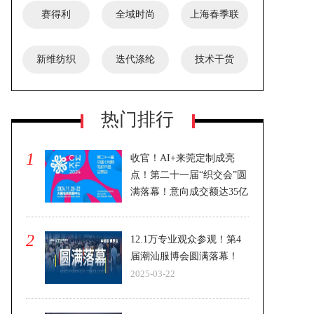
赛得利
全域时尚
上海春季联
展
新维纺织
迭代涤纶
技术干货
热门排行
1
收官！AI+来莞定制成亮
点！第二十一届“织交会”圆
满落幕！意向成交额达35亿
元！
2024-11-22
2
12.1万专业观众参观！第4
届潮汕服博会圆满落幕！
2025-03-22