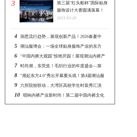
3
第三届“红头船杯”国际贴身
服饰设计大赛圆满落幕！
2025-03-20
4
洞悉流行趋势，展现创新产品！2026春夏中
5
国纺织面料流行趋势在广州国际轻纺城亮相
潮汕服博会：一场全球贴身服饰产业的东方
6
盛宴
"中国内裤大观园"惊艳开园！展现潮汕内裤产
7
业多元风采与创新活力
时尚潮，东莞造！毛织行业的年度盛会—第
8
21届“织交会”在大朗盛大开幕
"潮起东方4.0"秀出开幕重头戏！第4届潮汕服
9
博会盛大开幕！
六所院校联动，大湾区高校学生时装秀汇演
10
展现设计新生力量
唱响内裤产业新时尚！第二届中国内裤文化
节圆满成功举办