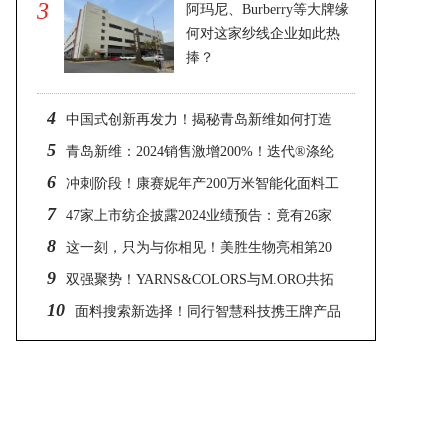
3
阿玛尼、Burberry等大牌缘
何对这家纱线企业如此热
捧？
2025-03-08
4
中国式创新再发力！揭秘青岛新维如何打造
5
迭代®涤纶“生态圈”
青岛新维：2024销售激增200%！迭代®涤纶
6
引领面料革新
冲刺阶段！康赛妮年产200万米智能化面料工
7
厂即将6月投产运营，专为全球奢侈品品牌提供
47家上市纺企披露2024业绩预告：竟有26家
8
高端面料
预亏超 40亿！
这一刻，只为与你相见！美胜生物亮相第20
9
届SIUF中国国际品牌内衣展
双强聚势！YARNS&COLORS与M.ORO共拓
10
羊绒花式纱新版图
面料搜索新选择！同行智慧科技携王牌产品
亮相intertextile