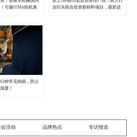
行者！金银丰机械国内
新上100条印染及后整理产线！两大行
！引爆ITMA纺机展
业巨头联合投资新材料项目，最新进
展来了！
62种常见病疵，防止
或报废！
展会活动
品牌热点
专访报道