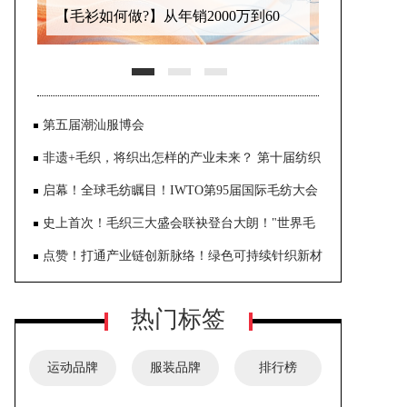
圣东尼中国集团官宣参展ITMA ASIA
2026！
第五届潮汕服博会
非遗+毛织，将织出怎样的产业未来？ 第十届纺织
非物质文化遗产大会在东莞大朗启幕
启幕！全球毛纺瞩目！IWTO第95届国际毛纺大会
齐聚大朗共探全球产业合作之路
史上首次！毛织三大盛会联袂登台大朗！"世界毛
织之都"奏响产业发展强音
点赞！打通产业链创新脉络！绿色可持续针织新材
与智能织造创新应用论坛在柯桥圆满落幕
热门标签
运动品牌
服装品牌
排行榜