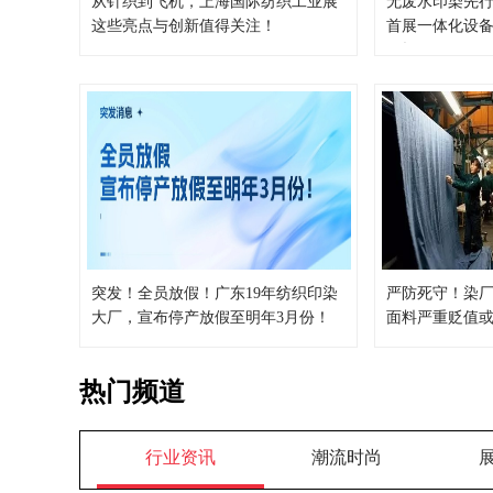
从针织到飞机，上海国际纺织工业展
无废水印染先
这些亮点与创新值得关注！
首展一体化设备
现场！
突发！全员放假！广东19年纺织印染
严防死守！染厂
大厂，宣布停产放假至明年3月份！
面料严重贬值
热门频道
行业资讯
潮流时尚