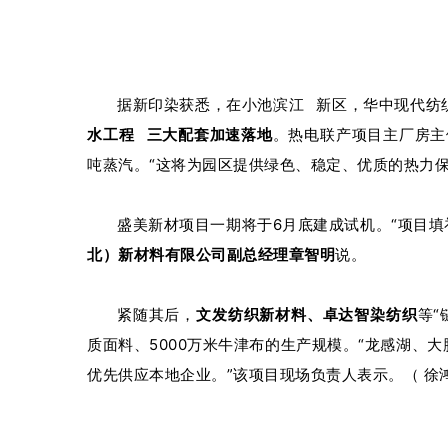
据新印染获悉，在
小池滨江
新区，华中现代纺
水工程
三大配套加速落地
。热电联产项目主厂房主
吨蒸汽。“这将为园区提供绿色、稳定、优质的热力保
盛美新材项目一期将于6月底建成试机。“项目填
北）新材料有限公司副总经理章智明
说。
紧随其后，
文发纺织新材料、卓达智染纺织
等“
质面料、5000万米牛津布的生产规模。“龙感湖、
优先供应本地企业。”该项目现场负责人表示。
（
徐