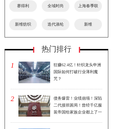
赛得利
全域时尚
上海春季联
展
新维纺织
迭代涤纶
新维
热门排行
1
狂赚62.4亿！针织龙头申洲
国际如何打破行业薄利魔
咒？
2025-04-02
2
债务爆雷！业绩崩塌！深陷
二代接班困局！曾经千亿服
装帝国给家族企业都上了一
课
2025-02-14