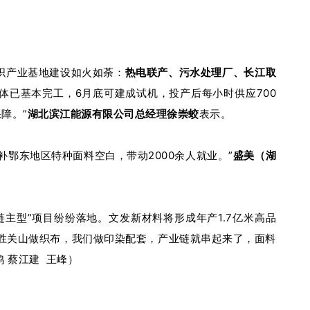
织产业基地建设如火如荼：
热电联产、污水处理厂、
长江取
体已基本完工，6月底可建成试机，投产后每小时供应700
障。”
湖北滨江能源有限公司总经理徐崇蛟
表示。
补鄂东地区特种面料空白，带动2000余人就业。”
盛美（湖
链主型”项目纷纷落地。文发新材料将形成年产1.7亿米高品
大胜关山做织布，我们做印染配套，产业链就串起来了，面料
鸿 蔡江建 王峰
）