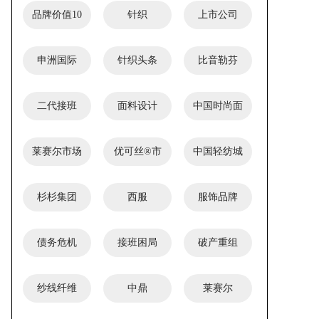
品牌价值10
针织
上市公司
强
申洲国际
针织头条
比音勒芬
二代接班
面料设计
中国时尚面
料设计大赛
莱赛尔市场
优可丝®市
中国轻纺城
应用奖
场应用奖
创新产品单
杉杉集团
西服
服饰品牌
项奖
债务危机
接班困局
破产重组
纱线纤维
中鼎
莱赛尔