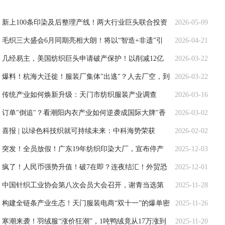
新上100条印染及后整理产线！两大行业巨头联合投资
2026-05-09
新材料项目，最新进展来了！
毛织三大盛会6月同期亮相大朗！将以“智造+非遗”引
2026-04-21
领产业价值
几经易主，美国纺织巨头申请破产保护！以削减12亿
2026-03-22
美元债务
爆料！杭海大迁徙！服装厂集体"出逃"？人去厂空，到
2026-03-22
底跑去哪了？
传统产业如何焕新升级：天门市纺织服装产业调查
2026-03-16
订单"倒追"？看潮阳内衣产业如何逆袭成国际大牌"香
2026-03-02
饽饽"
喜报 | 以绿色科技织就可持续未来：中科海势荣获
2026-02-02
WFFTZ全球创新奖
突发！全员放假！广东19年纺织印染大厂，宣布停产
2025-12-03
放假至明年3月份！
疯了！人民币强势升值！破7在即？连夜结汇！外贸恐
2025-12-01
遭更大挑战
中国针织工业协会第八次会员大会召开，谢青当选第
2025-11-28
八届理事会会长
构建全链条产业生态！天门服装电商“双十一”的爆单密
2025-11-26
码
寒潮来袭！羽绒服“涨价狂潮”，1吨鸭绒竟从17万涨到
2025-11-20