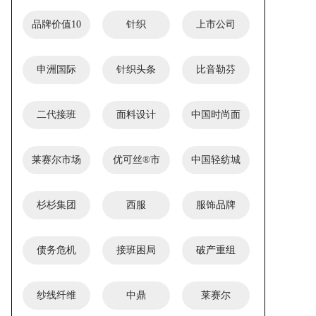
品牌价值10
针织
上市公司
强
申洲国际
针织头条
比音勒芬
二代接班
面料设计
中国时尚面
料设计大赛
莱赛尔市场
优可丝®市
中国轻纺城
应用奖
场应用奖
创新产品单
杉杉集团
西服
服饰品牌
项奖
债务危机
接班困局
破产重组
纱线纤维
中鼎
莱赛尔