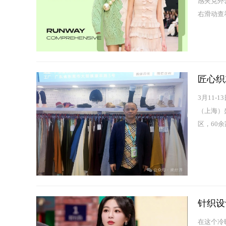
感夹克外
右滑动查看
匠心织
3月11-
（上海）
区，60余
针织设
在这个冷