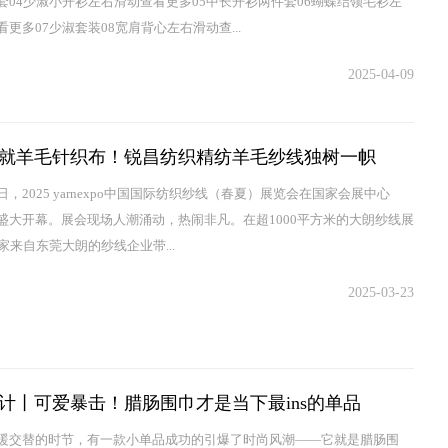
套04少淑小开衫左右滑动查看更多05中长开衫两件套06蝴蝶结领毛衫左
更多07少淑套装08宽肩背心左右滑动查...
2025-04-09
就羊毛针织布！锐昌纺织精纺羊毛纱线独树一帜
13日，2025 yarnexpo中国国际纺织纱线（春夏）展览会在国家会展中心
盛大开幕。展会现场人潮涌动，热闹非凡。在超1000平方米的大朗纱线展
家来自东莞大朗的纱线企业带...
2025-03-23
计丨可爱暴击！腊肠围巾才是当下最ins的单品
暖交替的时节，有一款小单品成功的引爆了时尚风潮——它就是腊肠围