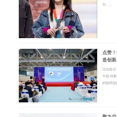
巾。...
点赞！
造创新
活动首日
中国·柯
的协同创
聚力启