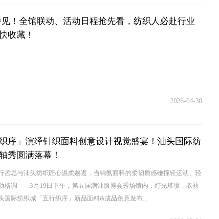
柯桥见！全馆联动、活动日程抢先看，纺织人必赴行业
快收藏！
2026-04-30
织序」演绎针织面料创意设计视觉盛宴！汕头国际纺
轴秀圆满落幕！
行哲思与汕头纺织匠心温柔邂逅，当锦氨面料的柔韧质感碰撞轻运动、轻
动格调——3月19日下午，第五届潮汕服博会秀场馆内，灯光璀璨，衣袂
头国际纺织城「五行织序」新品面料&成品创意发布...