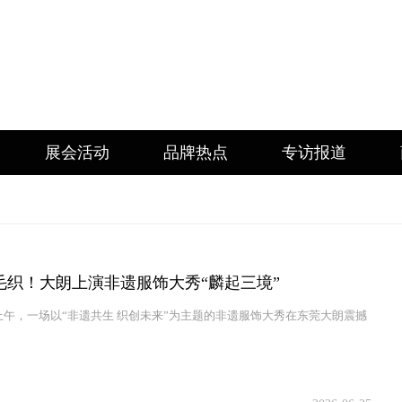
展会活动
品牌热点
专访报道
毛织！大朗上演非遗服饰大秀“麟起三境”
日上午，一场以“非遗共生 织创未来”为主题的非遗服饰大秀在东莞大朗震撼