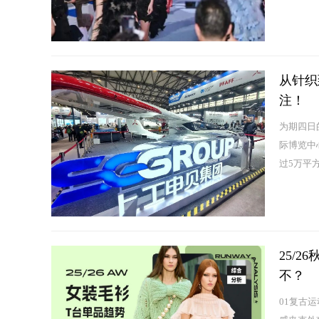
从针织
注！
为期四日的
际博览中
过5万平方
25/
不？
01复古