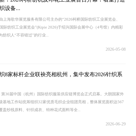
设备...
，由上海歌华展览服务有限公司主办的“2026柯桥国际纺织工业展览会、
桥国际纺织工业展览会”(Ktpie 2026)于绍兴国际会展中心（4号馆）内精彩
纺织人“不容错过”的行业...
2026-05-08
织8家标杆企业联袂亮相杭州，集中发布2026针织系
日，第36届中国（杭州）国际纺织服装供应链博览会正式启幕。大朗国家外
级基地工作站统筹组织32家优质毛织企业组团亮相，整体展览面积达567
覆盖纱线原料、针织成衣、特种花式面料等全...
2026-06-29