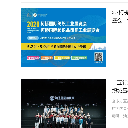
5.7
盛会，
...
「五行
织城压
当东方五
时尚的灵
翩跹，汕