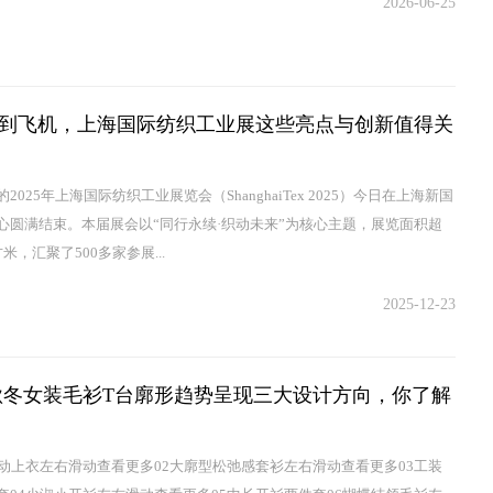
2026-06-25
到飞机，上海国际纺织工业展这些亮点与创新值得关
2025年上海国际纺织工业展览会（ShanghaiTex 2025）今日在上海新国
心圆满结束。本届展会以“同行永续·织动未来”为核心主题，展览面积超
米，汇聚了500多家参展...
2025-12-23
26秋冬女装毛衫T台廓形趋势呈现三大设计方向，你了解
运动上衣左右滑动查看更多02大廓型松弛感套衫左右滑动查看更多03工装