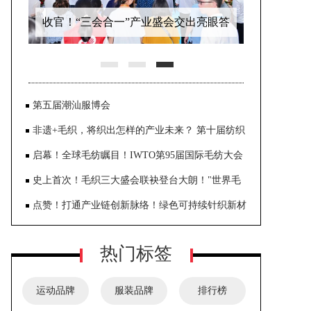
收官！“三会合一”产业盛会交出亮眼答
卷！推动大朗毛织迈进千亿元产业集
群
第五届潮汕服博会
非遗+毛织，将织出怎样的产业未来？ 第十届纺织
非物质文化遗产大会在东莞大朗启幕
启幕！全球毛纺瞩目！IWTO第95届国际毛纺大会
齐聚大朗共探全球产业合作之路
史上首次！毛织三大盛会联袂登台大朗！"世界毛
织之都"奏响产业发展强音
点赞！打通产业链创新脉络！绿色可持续针织新材
与智能织造创新应用论坛在柯桥圆满落幕
热门标签
运动品牌
服装品牌
排行榜