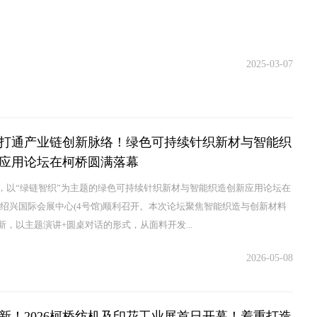
2025-03-07
打通产业链创新脉络！绿色可持续针织新材与智能织
应用论坛在柯桥圆满落幕
，以“绿链智织”为主题的绿色可持续针织新材与智能织造创新应用论坛在
桥绍兴国际会展中心(4号馆)顺利召开。本次论坛聚焦智能织造与创新材料
新，以主题演讲+圆桌对话的形式，从面料开发...
2026-05-08
新！2026柯桥纺机及印花工业展首日开幕！着重打造