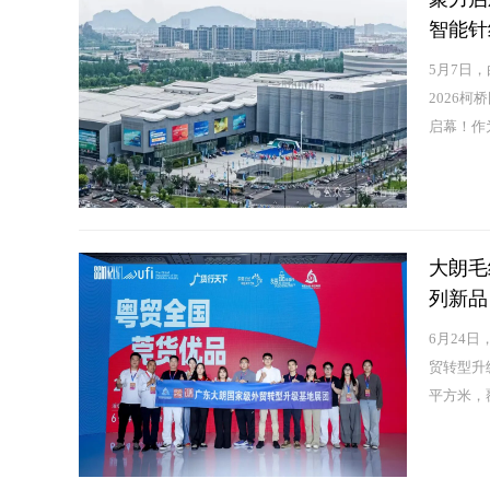
智能针织
5月7日
2026柯
启幕！作为
大朗毛
列新品
6月24
贸转型升
平方米，