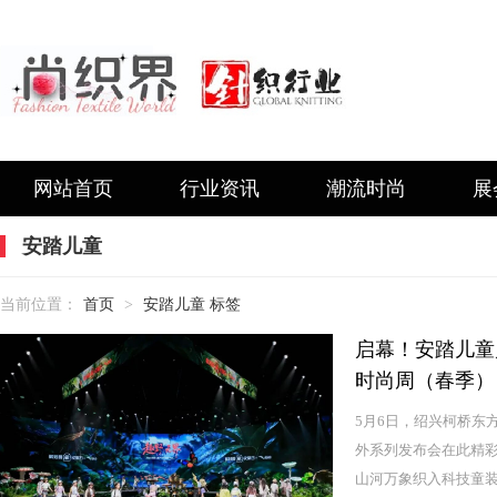
网站首页
行业资讯
潮流时尚
展
安踏儿童
当前位置：
首页
>
安踏儿童 标签
启幕！安踏儿童户
时尚周（春季）
5月6日，绍兴柯桥东
外系列发布会在此精
山河万象织入科技童装