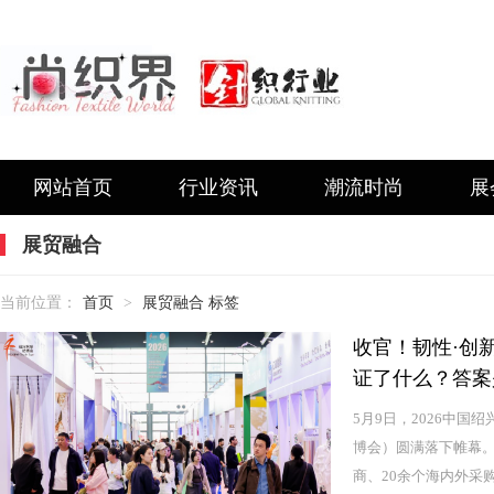
网站首页
行业资讯
潮流时尚
展
展贸融合
当前位置：
首页
>
展贸融合 标签
收官！韧性·创新
证了什么？答案是
5月9日，2026中国
博会）圆满落下帷幕。
商、20余个海内外采购